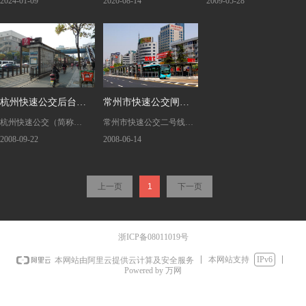
是塞内加尔第一条城市快
（BRT）项目售检票系统
BRT）一号线的闸机设备
2024-01-09
2020-08-14
2009-05-28
务管理系统的建设
速公交线路，是“振兴塞内
工程是杭州惠尔森首个海
控制系统、后台服务管理
加尔计划”的重点项目之
外项目。在疫情不利影响
系统等系统工程的建设。
一，也是撒哈拉以南非洲
下，惠尔森项目团队迎难
地区/西非地区首个电动化
而上，在做好疫情防控的
快速公交项目，由世界银
前提下，坚持为客户提供
行提供贷款、中国路桥总
优质全面的解决方案，最
杭州快速公交后台管
常州市快速公交闸机
承包、中交一公院进行勘
终保质保量完成项目售检
杭州快速公交（简称
常州市快速公交二号线的
理及站点闸机控制系
设备控制系统、后台
察设计、惠尔森提供方
票系统工程，得到业主方
BRT）系统一、二、三、
闸机设备控制系统、后台
2008-09-22
2008-06-14
案、产品和技术支持，采
充分肯定与高度评价。
统工程的建设
服务管理系统的建设
四、五号线的后台管理及
服务管理系统工程的建
用欧洲标准体系建设。
站点闸机控制系统工程的
设。
上一页
1
下一页
建设。
浙ICP备08011019号
本网站支持
IPv6
本网站由阿里云提供云计算及安全服务
Powered by 万网